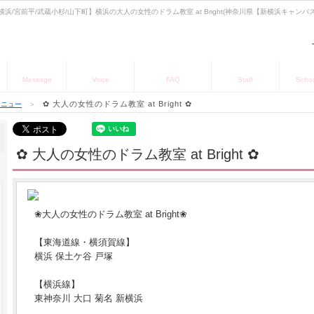
 - 【新横浜/宮前平/武蔵小杉/山下町】横浜の大人の女性のドラム教室 at Bright(神奈川県【新横浜キャ
お知らせ
お客様の声
よくある質問
講師の紹介
教室
Message
Voice
FAQ
Staff
Scho
✿ 大人の女性のドラム教室 at Bright ✿
メニュー
＞
✿ 大人の女性のドラム教室 at Bright ✿
❀大人の女性のドラム教室 at Bright❀
【東海道線・横須賀線】
横浜 保土ケ谷 戸塚
【横浜線】
東神奈川 大口 菊名 新横浜