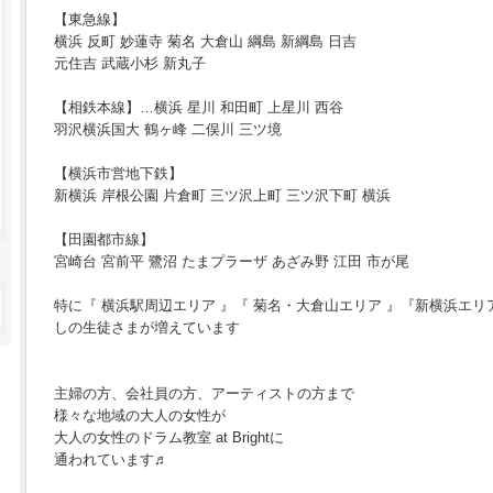
【東急線】
横浜 反町 妙蓮寺 菊名 大倉山 綱島 新綱島 日吉
元住吉 武蔵小杉 新丸子
【相鉄本線】…横浜 星川 和田町 上星川 西谷
羽沢横浜国大 鶴ヶ峰 二俣川 三ツ境
【横浜市営地下鉄】
新横浜 岸根公園 片倉町 三ツ沢上町 三ツ沢下町 横浜
【田園都市線】
宮崎台 宮前平 鷺沼 たまプラーザ あざみ野 江田 市が尾
特に『 横浜駅周辺エリア 』『 菊名・大倉山エリア 』『新横浜エ
しの生徒さまが増えています
主婦の方、会社員の方、アーティストの方まで
様々な地域の大人の女性が
大人の女性のドラム教室 at Brightに
通われています♬