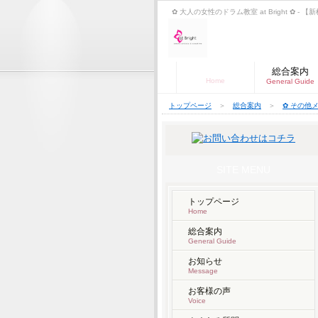
✿ 大人の女性のドラム教室 at Bright ✿
トップページ
総合案内
Home
General Guide
トップページ
＞
総合案内
＞
✿ その他
SITE MENU
トップページ
Home
総合案内
General Guide
お知らせ
Message
お客様の声
Voice